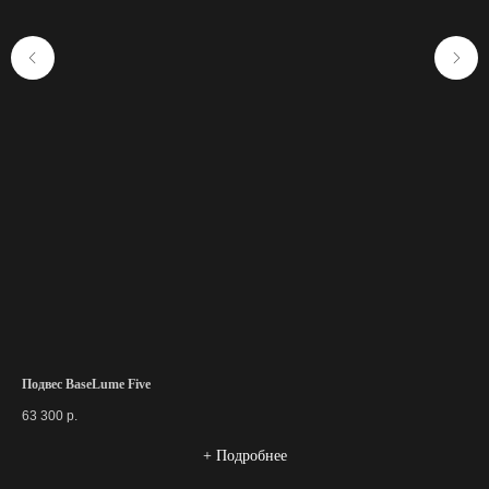
Подвес BaseLume Five
Нас
63 300
р.
22 
+ Подробнее