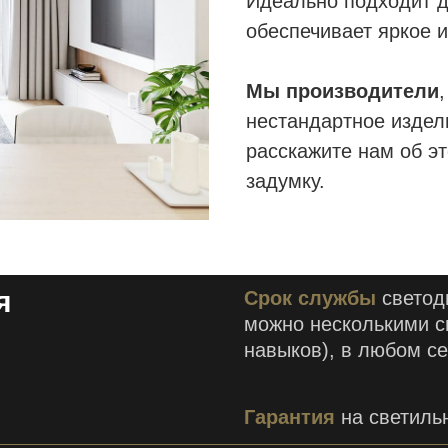
Идеально подходит д
обеспечивает яркое 
Мы производители
нестандартное издел
расскажите нам об э
задумку.
я
Срок службы
светоди
можно несколькими с
навыков), в любом се
Гарантия
на светильн