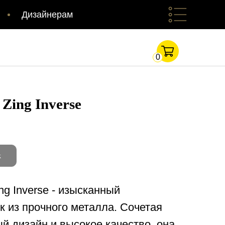
Дизайнерам
0
Zing Inverse
k
ng Inverse - изысканный
к из прочного металла. Сочетая
й дизайн и высокое качество, она