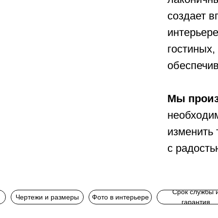
создает 
интерьере
гостиных,
обеспечив
Мы прои
необходим
изменить 
с радость
Срок службы 
Чертежи и размеры
Фото в интерьере
гарантия