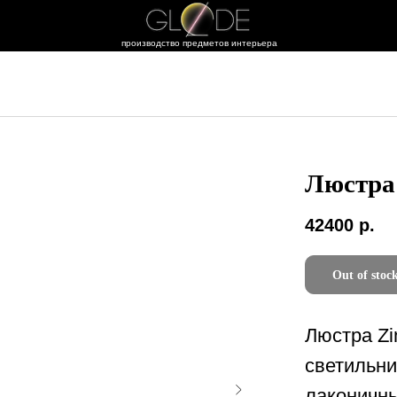
производство предметов интерьера
Люстра 
42400
р.
Out of stoc
Люстра Zi
светильни
лаконичны