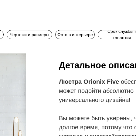
Срок службы 
Чертежи и размеры
Фото в интерьере
гарантия
Детальное описа
Люстра Orionix Five
обес
может подойти абсолютно 
универсального дизайна!
Вы можете быть уверены, 
долгое время, потому что 