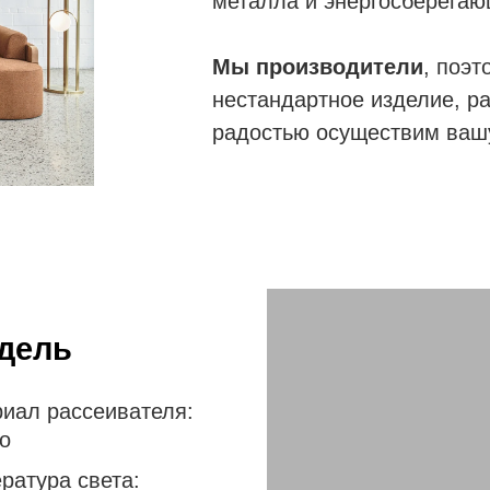
металла и энергосберегаю
Мы производители
, поэ
нестандартное изделие, ра
радостью осуществим вашу
одель
иал рассеивателя:
о
ратура света: