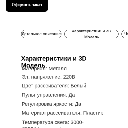
Оформить заказ
Характеристики и 3D
Детальное описание
Ч
Модель
Характеристики и 3D
Модель
Материал:
Металл
Эл. напряжение:
220В
Цвет рассеивателя:
Белый
Пульт управления:
Да
Регулировка яркости:
Да
Материал рассеивателя:
Пластик
Температура света:
3000-