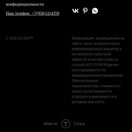
конфиденциальности
Наш телефон: +7(958)1114359
© 2026 GLODE
™
Информация, размещённая на
сайте, носит исключительно
информационный характер и
не является публичной
офертой в соответствии со
статьёй 437 ГК РФ.Изделия
изготавливаются по
индивидуальным параметрам.
Окончательные
характеристики, стоимость и
сроки согласовываются
отдельно и фиксируются в
договоре или счёте
Tilda
Made on